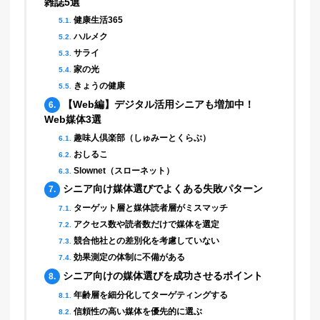
雑誌5選
健康生活365
5.1.
ハルメク
5.2.
サライ
5.3.
家の光
5.4.
きょうの健康
5.5.
【Web編】デジタル活用シニアも増加中！
6.
Web媒体3選
趣味人倶楽部（しゅみーとくらぶ）
6.1.
おしるこ
6.2.
Slownet（スローネット）
6.3.
シニア向け媒体選びでよくある失敗パターン
7.
ターゲット層と媒体読者層がミスマッチ
7.1.
アクセス数や読者数だけで媒体を選定
7.2.
競合他社との差別化を考慮していない
7.3.
効果測定の体制に不備がある
7.4.
シニア向けの媒体選びを成功させるポイント
8.
年齢層を細分化してターゲティングする
8.1.
信頼性の高い媒体を優先的に選ぶ
8.2.