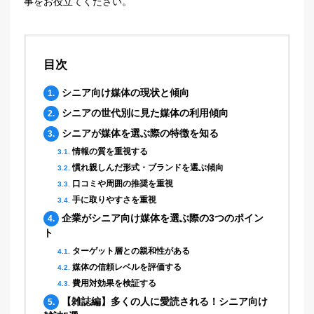
事をお役立てください。
目次
シニア向け媒体の現状と傾向
1.
シニアの世代別に見た媒体の利用傾向
2.
シニアが媒体を選ぶ際の特徴を知る
3.
情報の質を重視する
3.1.
慣れ親しんだ形式・ブランドを選ぶ傾向
3.2.
口コミや周囲の推奨を重視
3.3.
手に取りやすさを重視
3.4.
企業がシニア向け媒体を選ぶ際の3つのポイン
4.
ト
ターゲット層との親和性がある
4.1.
媒体の信頼レベルを評価する
4.2.
費用対効果を検証する
4.3.
【雑誌編】多くの人に愛読される！シニア向け
5.