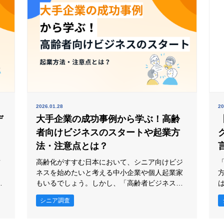
2026.01.28
20
デ
大手企業の成功事例から学ぶ！高齢
者向けビジネスのスタートや起業方
法・注意点とは？
昨
高齢化がすすむ日本において、シニア向けビジ
用
ネスを始めたいと考える中小企業や個人起業家
お
もいるでしょう。しかし、「高齢者ビジネスは
て
大手企業向けだ」と感じる方もいるかもしれま
シニア調査
こ
せん。 実は、中小企業や起業家だからこそ、き
め細やかなサービスや地域密着型の強みを活か