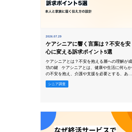
2026.07.29
ケアシニアに響く言葉は？不安を安
心に変える訴求ポイント5選
ケアシニアとは？不安を抱える層への理解が
功の鍵 ケアシニアとは、健康や生活に何らか
の不安を抱え、介護や支援を必要とする、あ
いは将来必要になる可能性を意識しているシ
シニア調査
ア層を指します。 アクティブシニアが積極的な
消費や活動を楽しむ層であるのに対し、ケア
ニアは「今の生活を維持したい」「これ以上
化させたくない」という防衛的な心理が強い
が特徴です。 この層へのマー