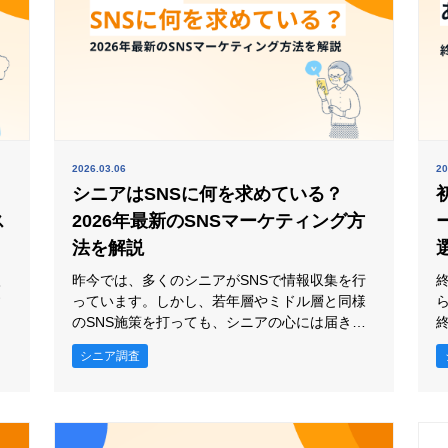
2026.03.06
20
シニアはSNSに何を求めている？
ス
2026年最新のSNSマーケティング方
法を解説
入
昨今では、多くのシニアがSNSで情報収集を行
す
っています。しかし、若年層やミドル層と同様
ざ
のSNS施策を打っても、シニアの心には届きに
ま
くいことも事実です。 そこで本記事では、現代
シニア調査
支
のシニアがSNSで何を見て、どのような心理で
れます。
ら
行動しているかについて解説します。SNSにお
品
ける高齢者の利用動向や、SNSマーケティング
のコツを知りたい場合には、ぜひお役立てくだ
参
さい。 60代でもSNS利用は約8割に達して