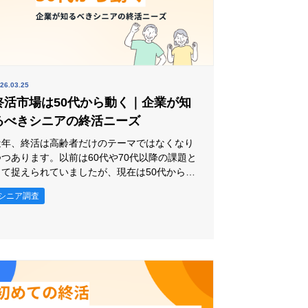
26.03.25
終活市場は50代から動く｜企業が知
るべきシニアの終活ニーズ
近年、終活は高齢者だけのテーマではなくなり
つつあります。以前は60代や70代以降の課題と
して捉えられていましたが、現在は50代から終
をする人も増えています。 検索市場でも「50
シニア調査
代終活」といったキーワードが見られ、終活へ
の関心がより早い年代へ広がっていることがわ
かるでしょう。終活関連ビジネスやシニア向け
サービスを展開する企業にとっても、見逃せな
い動きだといえます。 そこで本記事では、5