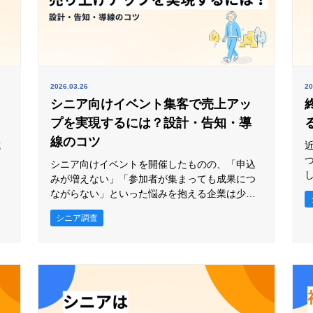
2026.03.26
20
シニア向けイベント集客で売上アッ
プを実現するには？設計・告知・導
線のコツ
成
シニア向けイベントを開催したものの、「申込
る
みが増えない」「参加者が集まっても成果につ
ニ
活
ながらない」といった悩みを抱える企業は少な
くありません。 またシニア向けイベントでは、
シニア調査
シ
興味を持ってもらうことと同じくらい、「安心
悪
して参加できる」ことも大切です。内容が魅力
の
でも、不安が残ると申込みや来場をためらうこ
とがあるからです。そのため、ターゲット理
解・告知・運営・イベント後の接点づくりまで
を、一連の導線と