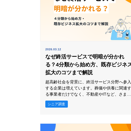
2026.03.12
なぜ終活サービスで明暗が分かれ
る？4分類から始め方、既存ビジネ
拡大のコツまで解説
超高齢社会を背景に、終活サービス分野へ参
する企業は増えています。葬儀や供養に関連
る事業者だけでなく、不動産やITなど、さま
まな業種が終活市場に可能性を見いだしてい
シニア調査
す。一方で、同じ市場に参入しても、着実に
持を広げる企業がある一方で、成果につなが
ない企業も少なくありません。その差は、商
力や価格だけで決まるわけではありません。 そ
こで本記事では、終活サービス事業への新規