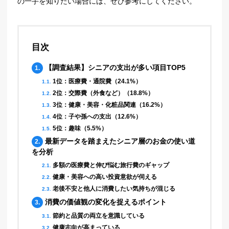
の一手を知りたい場合には、ぜひ参考にしてください。
目次
【調査結果】シニアの支出が多い項目TOP5
1.
1位：医療費・通院費（24.1%）
1.1.
2位：交際費（外食など）（18.8%）
1.2.
3位：健康・美容・化粧品関連（16.2%）
1.3.
4位：子や孫への支出（12.6%）
1.4.
5位：趣味（5.5%）
1.5.
最新データを踏まえたシニア層のお金の使い道
2.
を分析
多額の医療費と伸び悩む旅行費のギャップ
2.1.
健康・美容への高い投資意欲が伺える
2.2.
老後不安と他人に消費したい気持ちが混じる
2.3.
消費の価値観の変化を捉えるポイント
3.
節約と品質の両立を意識している
3.1.
健康志向が高まっている
3.2.