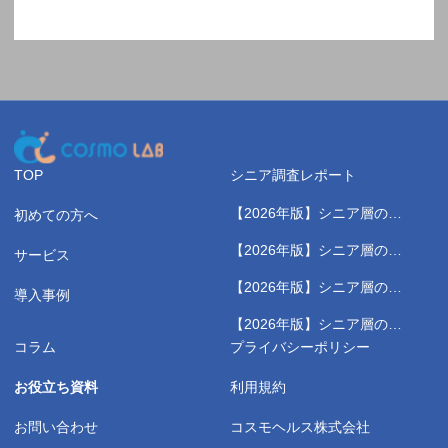
TOP
シニア調査レポート
【2026年版】シニア層の健
初めての方へ
康測定に関する実態調査レポ
【2026年版】シニア層のス
サービス
ート
ポーツジムに関する実態調査
【2026年版】シニア層の健
レポート
導入事例
康習慣に関する実態調査レポ
【2026年版】シニア層の野
ート
菜高騰に関する実態調査レポ
コラム
プライバシーポリシー
ート
お役立ち資料
利用規約
お問い合わせ
コスモヘルス株式会社