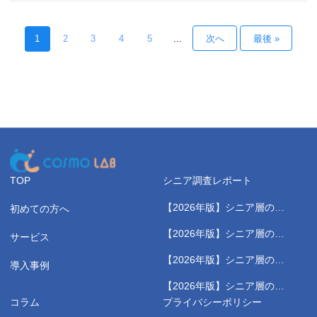
されています。 この結果は、深刻な症状の有無とは別に、多く
のシニアが日常の中で“以前との違
1
2
3
4
5
...
次へ
最後 »
TOP
シニア調査レポート
【2026年版】シニア層の健
初めての方へ
康測定に関する実態調査レポ
【2026年版】シニア層のス
サービス
ート
ポーツジムに関する実態調査
【2026年版】シニア層の健
レポート
導入事例
康習慣に関する実態調査レポ
【2026年版】シニア層の野
ート
菜高騰に関する実態調査レポ
コラム
プライバシーポリシー
ート