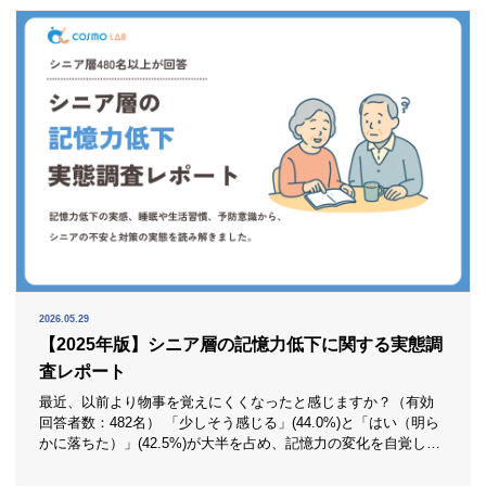
ています。 この結果は、姿勢悪化が起
2026.05.29
【2025年版】シニア層の記憶力低下に関する実態調
査レポート
最近、以前より物事を覚えにくくなったと感じますか？（有効
回答者数：482名） 「少しそう感じる」(44.0%)と「はい（明ら
かに落ちた）」(42.5%)が大半を占め、記憶力の変化を自覚して
いる人は合計86.5%に達しました。「あまり変わらない」
(12.7%)は少数派で、加齢に伴う物忘れの実感はかなり広く共有