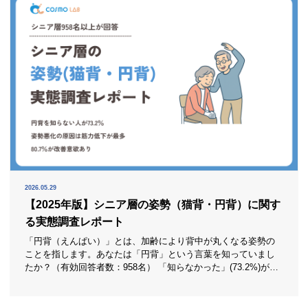
2026.05.29
【2025年版】シニア層の姿勢（猫背・円背）に関す
る実態調査レポート
「円背（えんぱい）」とは、加齢により背中が丸くなる姿勢の
ことを指します。あなたは「円背」という言葉を知っていまし
たか？（有効回答者数：958名） 「知らなかった」(73.2%)が大
半を占め、「知っていた」(17.1%)、「聞いたことはあるがよく
わからない」(9.7%)が続きました。姿勢の変化そのものは身近
でも、「円背」という言葉として理解している人はまだ限られ