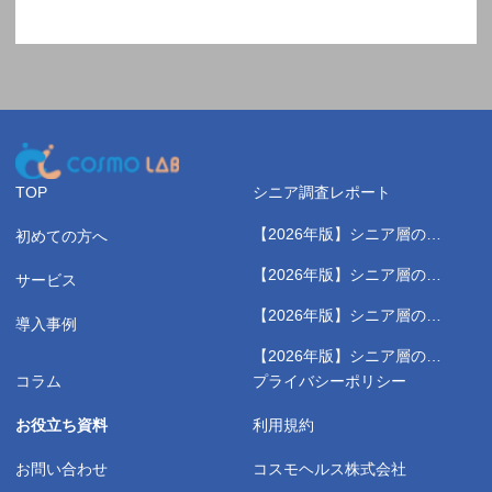
TOP
シニア調査レポート
【2026年版】シニア層の健
初めての方へ
康測定に関する実態調査レポ
【2026年版】シニア層のス
サービス
ート
ポーツジムに関する実態調査
【2026年版】シニア層の健
レポート
導入事例
康習慣に関する実態調査レポ
【2026年版】シニア層の野
ート
菜高騰に関する実態調査レポ
コラム
プライバシーポリシー
ート
お役立ち資料
利用規約
お問い合わせ
コスモヘルス株式会社