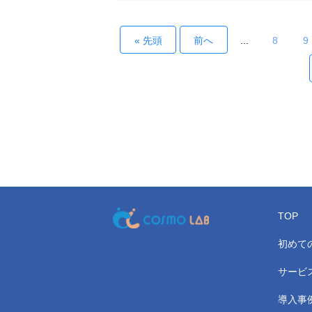
フライデーの認知度では上位回答が一つ
偏らず、複数の傾向に分かれています。
活環境や価値観によって選び方が変わり
« 先頭
前へ
...
8
9
すく、単一のニーズとして捉えにくいテ
マ
TOP
初めて
サービ
導入事