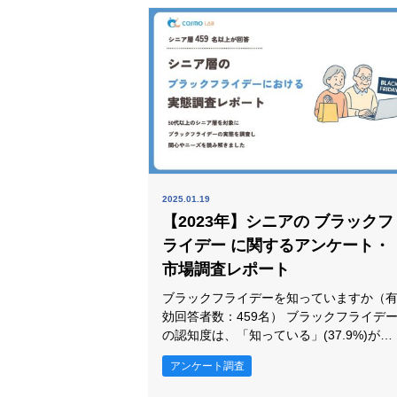
に関心がある」(32.0%)を大きく上回り、
関心は中程度に集まります。「あまり関
がない」(9.4
2025.01.19
【2023年】シニアの ブラックフ
ライデー に関するアンケート・
市場調査レポート
ブラックフライデーを知っていますか（
効回答者数：459名） ブラックフライデー
の認知度は、「知っている」(37.9%)が最
も高く、次いで「全く知らない」
アンケート調査
(34.9%)、「聞いたことはあるが詳細は知
らない」(27.2%)が続きました。 ブラック