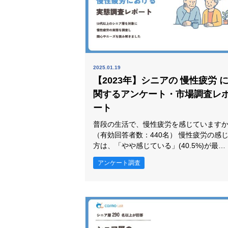
2025.01.19
【2023年】シニアの 慢性疲労 
関するアンケート・市場調査レ
ート
普段の生活で、慢性疲労を感じています
（有効回答者数：440名） 慢性疲労の感じ
方は、「やや感じている」(40.5%)が最も
高く、次いで「感じている」(21.6%)、
アンケート調査
「あまり感じていない」(19.3%)、「どち
らともいえない」(15.0%)が続きました。
最多は「やや感じている」40.5%で、「感
じている」21.6%とは18.9ポイント差で
す。「あまり感じていない」19.3%も一定
で、受け止め方