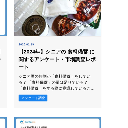
2025.01.19
関
【2024年】シニアの 食料備蓄 に
ー
関するアンケート・市場調査レポ
ート
ま
シニア層の何割が「食料備蓄」をしてい
る？ 「食料備蓄」の量は足りている？
「食料備蓄」をする際に意識していること
は何？ スクロールできます ■7割弱の人
アンケート調査
)
が、災害に備えた食料の備蓄を「していな
い」と回答した。 ■7割強の人が、食料備蓄
は最低でも３日分の確保が目安とされてい
果
ることを「知っている」と回答した。 ■4割
え
弱の人が「2～3日分」の食料を備