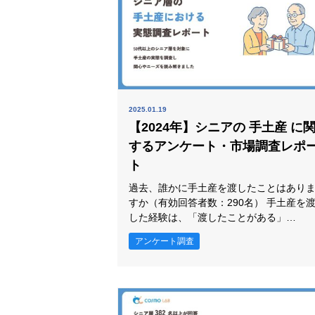
2025.01.19
【2024年】シニアの 手土産 に
するアンケート・市場調査レポ
ト
過去、誰かに手土産を渡したことはあり
すか（有効回答者数：290名） 手土産を渡
した経験は、「渡したことがある」
(94.1%)が最も高く、次いで「渡したこと
アンケート調査
がない」(3.1%)、「覚えていない」(2.8%
が続きました。 手土産を渡した経験では
「渡したことがある」が94.1%と最も高
く、回答の中心になっています。この結
から、シニア層の行動や意識を捉えるう