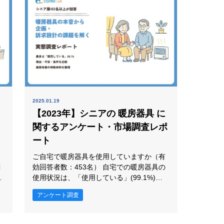
見
から、シニア層の行動や意識を捉えるうえ
で重要な判断軸が見えてきま
2025.01.19
【2023年】シニアの 暖房器具 に
関するアンケート・市場調査レポ
ート
ご自宅で暖房器具を使用していますか（有
効回答者数：453名） 自宅での暖房器具の
使用状況は、「使用している」(99.1%)が
」
最も高く、次いで「使用していない」
アンケート調査
(0.9%)が続きました。 自宅で「使用してい
。
る」(99.1%)が大半で、「使用していな
い」(0.9%)はごく少数です。暖房器具の検