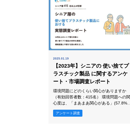
動や意識を捉えるうえで重要な判断軸が
えてきます。 腸内環境に関して、以下
2025.01.19
【2023年】シニアの 使い捨てプ
ラスチック製品 に関するアンケ
ート・市場調査レポート
環境問題にどのくらい関心がありますか
（有効回答者数：415名） 環境問題への関
心度は、「まあまあ関心がある」(57.8%)
が最も高く、次いで「非常に関心がある
アンケート調査
(32.0%)、「あまり関心がない」(9.4%)、
「全く関心がない」(0.7%)が続きました
「まあまあ関心がある」(57.8%)が「非常