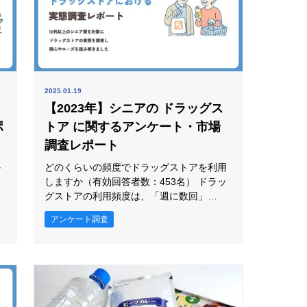
2025.01.19
に
【2023年】シニアの ドラッグス
ポ
トア に関するアンケート・市場
調査レポート
か
どのくらいの頻度でドラッグストアを利用
しますか（有効回答者数：453名） ドラッ
グストアの利用頻度は、「週に数回」
(40.4%)が最も高く、次いで「月に数回」
アンケート調査
(36.9%)、「数ヶ月に一度」(11.3%)、「ほ
とんど利用しない」(7.3%)が続きました。
ドラッグストアの利用頻度では上位回答が
一つに偏らず、複数の傾向に分かれていま
す。生活環境や価値観によって選び方が変
わりやすく、単一のニーズとし