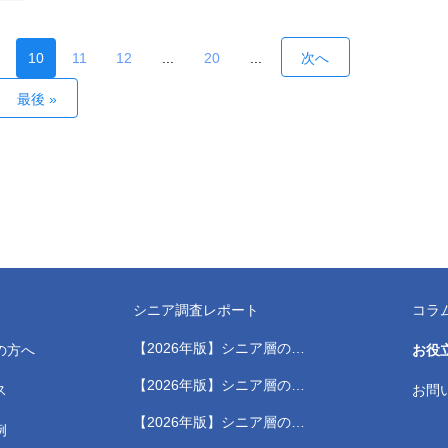
に
生
や
10
11
12
...
20
...
次へ
ー
最後 »
シニア調査レポート
コラ
【2026年版】シニア層の健
の方へ
お役
康測定に関する実態調査レポ
【2026年版】シニア層のス
ス
ート
お問
ポーツジムに関する実態調査
【2026年版】シニア層の健
レポート
例
康習慣に関する実態調査レポ