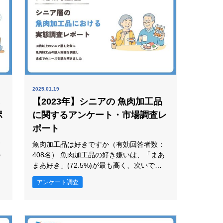
2025.01.19
に
【2023年】シニアの 魚肉加工品
ポ
に関するアンケート・市場調査レ
ポート
す
魚肉加工品は好きですか（有効回答者数：
408名） 魚肉加工品の好き嫌いは、「まあ
まあ好き」(72.5%)が最も高く、次いで
「非常に好き」(17.9%)、「あまり好きで
アンケート調査
はない」(8.8%)、「全く好きではない」
あ
(0.7%)が続きました。 魚肉加工品の好き嫌
いでは「まあまあ好き」が72.5%と最も高
行
く、回答の中心になっています。この結果