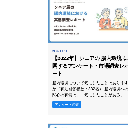
で重要な判断軸が見えてきます。 どのよ
2025.01.19
【2023年】シニアの 腸内環境 
関するアンケート・市場調査レ
ート
腸内環境について気にしたことはありま
か（有効回答者数：382名） 腸内環境への
関心の有無は、「気にしたことがある」
(82.7%)が最も高く、次いで「気にしたこ
アンケート調査
とがない」(17.3%)が続きました。 腸内環
境への関心の有無では「気にしたことが
る」が82.7%と最も高く、回答の中心にな
っています。この結果から、シニア層の